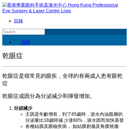
目錄
目錄
乾眼症
乾眼症是很常見的眼疾，全球約有兩成人患有眼乾
症
乾眼症成因分為分泌減少和揮發增加。
分泌減少
主因是年齡增長，到了65歲時，淚水內油脂層的
分泌量比18歲時減‭ ‬少達60%，淚水因而加快蒸發
各種結膜及眼瞼疾病，‭ ‬如結膜創傷及角膜燒傷