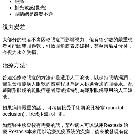
眼痛
對光敏感(畏光)
眼睛總是感覺不適
視力變差
大部分的患者不會因乾眼症而影響視力，但有絕少數的嚴重患
者可能因雙眼過乾，引致眼角膜表皮破損，甚至潰瘍及發炎，
令視力永久受損。
治療方法‭:‬
普遍治療乾眼症的方法都是選用人工淚液，以保持眼睛濕潤，
醫生會根據病人眼乾的嚴重程度為病人挑選合適的眼藥水。配
戴隱形眼鏡的乾眼症患者應選擇特別為隱形眼鏡專用的人工淚
液。‭ ‬
如果病情嚴重的話，‭ ‬可考慮接受手術將淚孔栓塞‭ (‬punctal
occlusion‭)‬，以減少淚水排走。
如經醫生檢查後有需要的話，某些病人可以試用Restasis 治
療 Restasis本來用以治療免疫系統的疾病，後來被發現有促