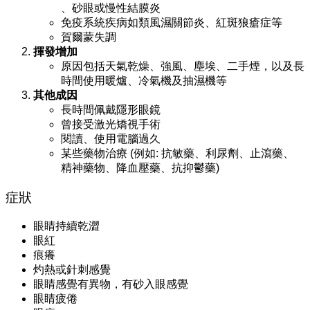
、砂眼或慢性結膜炎
免疫系統疾病如類風濕關節炎、紅斑狼瘡症等
賀爾蒙失調
揮發增加
原因包括天氣乾燥、強風、塵埃、二手煙，以及長
時間使用暖爐、冷氣機及抽濕機等
其他成因
長時間佩戴隱形眼鏡
‬曾接受激光矯視手術
‬閱讀、使用電腦過久
‬某些藥物治療‭ (‬例如‭: ‬抗敏藥、利尿劑、止瀉藥、
精神藥物、降血壓藥、抗抑鬱藥‭)‬
症狀
眼睛持續乾澀
眼紅
痕癢
灼熱或針刺感覺
眼睛感覺有異物，有砂入眼感覺
眼睛疲倦